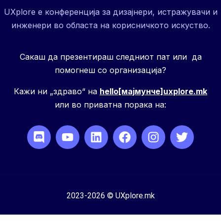
UXplore е конференција за дизајнери, истражувачи и
инженери во областа на корисничкото искуство.
Сакаш да презентираш следниот пат или да
помогнеш со организација?
Кажи ни „здраво“ на
hello[мајмунче]uxplore.mk
или во приватна порака на:
2023-2026 © UXplore.mk