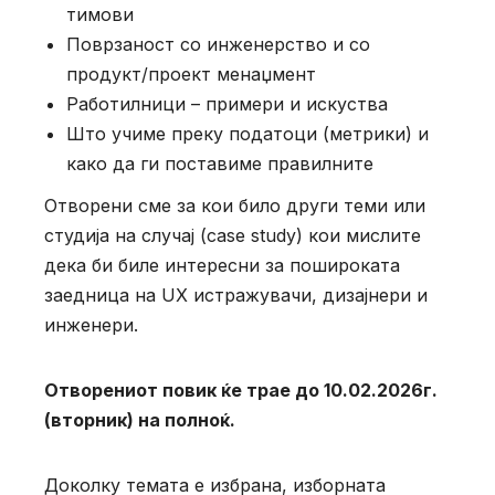
тимови
Поврзаност со инженерство и со
продукт/проект менаџмент
Работилници – примери и искуства
Што учиме преку податоци (метрики) и
како да ги поставиме правилните
Отворени сме за кои било други теми или
студија на случај (case study) кои мислите
дека би биле интересни за пошироката
заедница на UX истражувачи, дизајнери и
инженери.
Отворениот повик ќе трае до 10.02.2026г.
(вторник) на полноќ.
Доколку темата е избрана, изборната