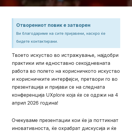
Отворениот повик е затворен
Ви благодариме на сите пријавени, наскро ќе
бидете контактирани.
Твоето искуство во истражување, најдобри
практики или едноставно секојдневната
работа во полето на корисничкото искуство
и корисничките интерфејси, претвори го во
презентација и пријави се на следната
конференција UXplore која ќе се одржи на 4
април 2026 година!
Очекуваме презентации кои ќе ја поттикнат
иновативноста, ќе охрабрат дискусија и ќе