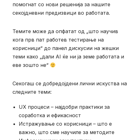
помогнат со нови решенија за нашите
секојдневни предизвици во работата.
Темите може да опфатат од „што научив
кога прв пат работев тестирање на
корисници“ до панел дискусии на жешки
теми како „дали AI ќе ни ја земе работата и
еве зошто не“
Секогаш се добредојдени лични искуства на
следните теми:
UX процеси – најдобри практики за
соработка и ефикасност
Истражување со корисници – што е
важно, што сме научиле за методите