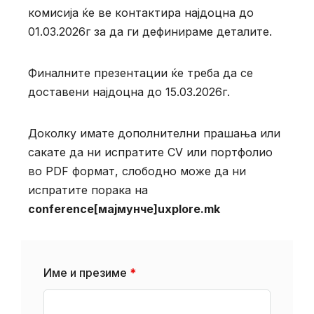
комисија ќе ве контактира најдоцна до
01.03.2026г за да ги дефинираме деталите.
Финалните презентации ќе треба да се
доставени најдоцна до 15.03.2026г.
Доколку имате дополнителни прашања или
сакате да ни испратите CV или портфолио
во PDF формат, слободно може да ни
испратите порака на
conference[мајмунче]uxplore.mk
Име и презиме
*