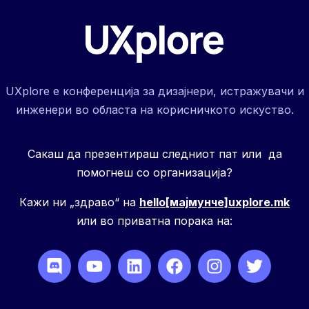
UXplore е конференција за дизајнери, истражувачи и
инженери во областа на корисничкото искуство.
Сакаш да презентираш следниот пат или да
помогнеш со организација?
Кажи ни „здраво“ на
hello[мајмунче]uxplore.mk
или во приватна порака на: