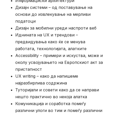
Информациски архитектури
Дизајн системи – од поставување на
основи до извлекување на мерливи
податоци
Дизајн за мобилни уреди наспроти веб
Иднината на UX и трендови –
предвидувања како ќе се менува
работата, технологијата, алатките
Accessibility – примери и искуства, може и
околу усвојувањето на Европскиот акт за
пристапност
UX writing – како да напишеме
најразбирлива содржина
Туторијали и совети како да се направи
нешто практично во некоја алатка
Комуникација и соработка помеѓу
различни улоги во тим и помеѓу различни