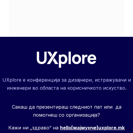
UXplore е конференција за дизајнери, истражувачи и
инженери во областа на корисничкото искуство.
Сакаш да презентираш следниот пат или да
помогнеш со организација?
Кажи ни „здраво“ на
hello[мајмунче]uxplore.mk