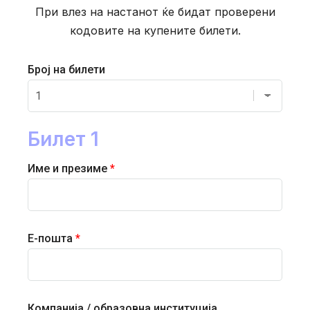
При влез на настанот ќе бидат проверени
кодовите на купените билети.
Број на билети
Билет 1
Име и презиме
*
Е-пошта
*
Компанија / образовна институција