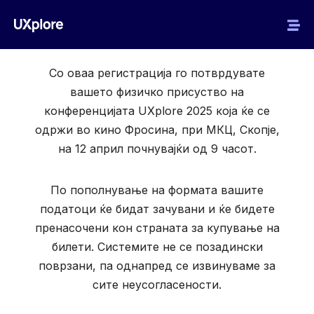
Со оваа регистрација го потврдувате
вашето физичко присуство на
конференцијата UXplore 2025 која ќе се
одржи во кино Фросина, при МКЦ, Скопје,
на 12 април почнувајќи од 9 часот
.
По пополнување на формата вашите
податоци ќе бидат зачувани и ќе бидете
пренасочени кон страната за купување на
билети. Системите не се позадински
поврзани, па однапред се извинуваме за
сите неусогласености.