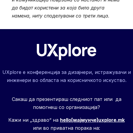
да бидат користени за која било друга
намена, ниту споделувани со трети лица.
UXplore е конференција за дизајнери, истражувачи и
инженери во областа на корисничкото искуство.
Сакаш да презентираш следниот пат или да
помогнеш со организација?
Кажи ни „здраво“ на
hello[мајмунче]uxplore.mk
или во приватна порака на: